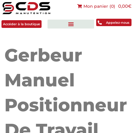
0,00€
Mon panier
(
0
)
Accéder à la boutique
Appelez-nous
Accéder à la boutique
Gerbeur
Manuel
Positionneur
De Travail