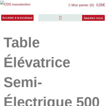
0,00€
Mon panier
(
0
)
Accéder à la boutique
Accéder à la boutique
Appelez-nous
Table
Élévatrice
Semi-
Électrique 500