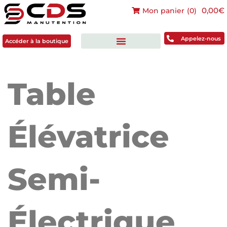
0,00€
Mon panier
(
0
)
Accéder à la boutique
Appelez-nous
Accéder à la boutique
Table
Élévatrice
Semi-
Électrique