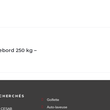
rebord 250 kg –
CHERCHÉS
Golfette
Auto-laveuse
e CESAB