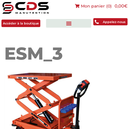
0,00€
Mon panier
(
0
)
Accéder à la boutique
Appelez-nous
Accéder à la boutique
ESM_3