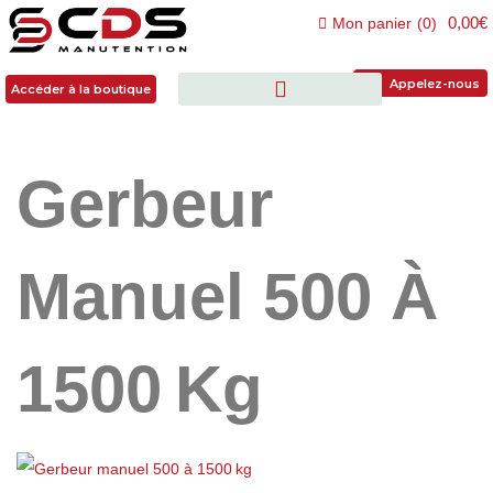
0,00€
Mon panier
(
0
)
Accéder à la boutique
Appelez-nous
Accéder à la boutique
Gerbeur
Manuel 500 À
1500 Kg