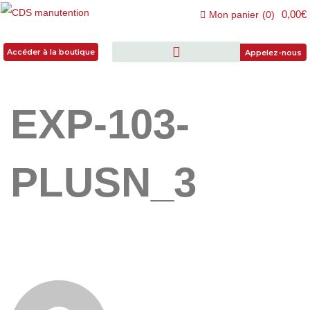
0,00€
Mon panier
(
0
)
Accéder à la boutique
Accéder à la boutique
Appelez-nous
EXP-103-
PLUSN_3