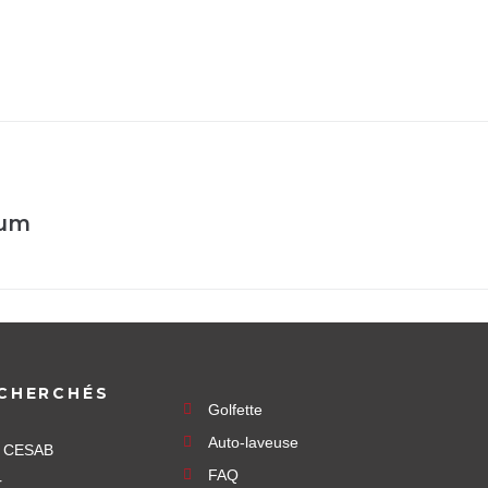
ium
CHERCHÉS
Golfette
Auto-laveuse
e CESAB
FAQ
r