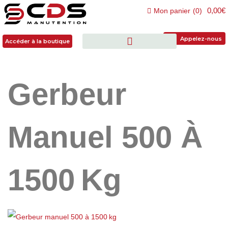
0,00€
Mon panier
(
0
)
Accéder à la boutique
Appelez-nous
Accéder à la boutique
Gerbeur
Manuel 500 À
1500 Kg