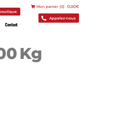
 boutique
0,00€
Mon panier
(
0
)
 boutique
Appelez-nous
Contact
00 Kg