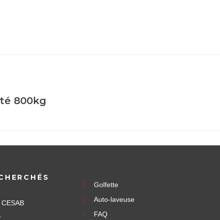
ité 800kg
CHERCHÉS
Golfette
Auto-laveuse
e CESAB
FAQ
r