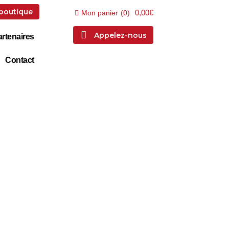
 boutique
0,00€
Mon panier
(
0
)
Appelez-nous
rtenaires
Contact