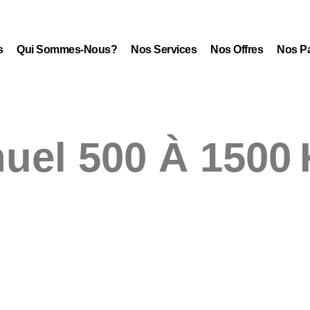
s
Qui Sommes-Nous?
Nos Services
Nos Offres
Nos Pa
uel 500 À 1500