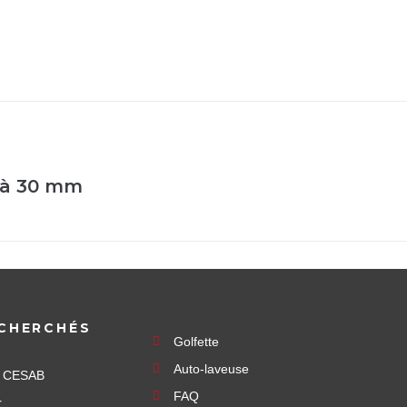
u’à 30 mm
CHERCHÉS
Golfette
Auto-laveuse
e CESAB
FAQ
r