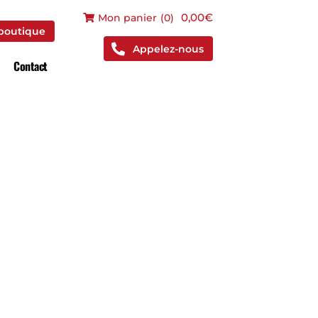
 boutique
0,00€
Mon panier
(
0
)
 boutique
Appelez-nous
Contact