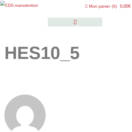
0,00€
Mon panier
(
0
)
HES10_5