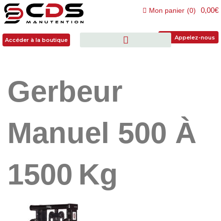
0,00€
Mon panier
(
0
)
Accéder à la boutique
Appelez-nous
Accéder à la boutique
Gerbeur
Manuel 500 À
1500 Kg