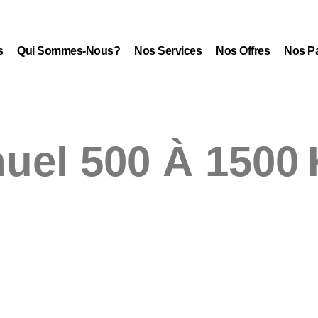
s
Qui Sommes-Nous?
Nos Services
Nos Offres
Nos Pa
uel 500 À 1500