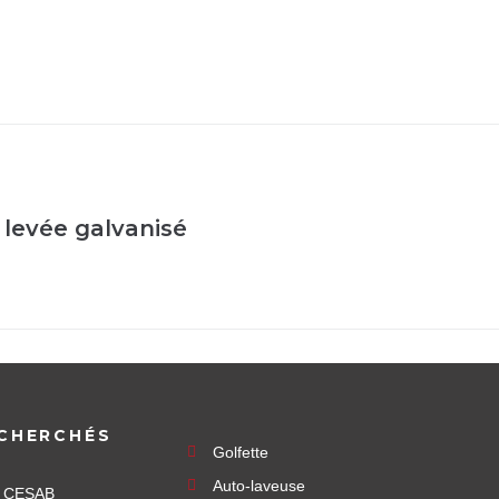
 levée galvanisé
CHERCHÉS
Golfette
Auto-laveuse
e CESAB