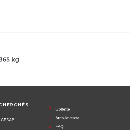
365 kg
CHERCHÉS
Golfette
Auto-laveuse
e CESAB
FAQ
r