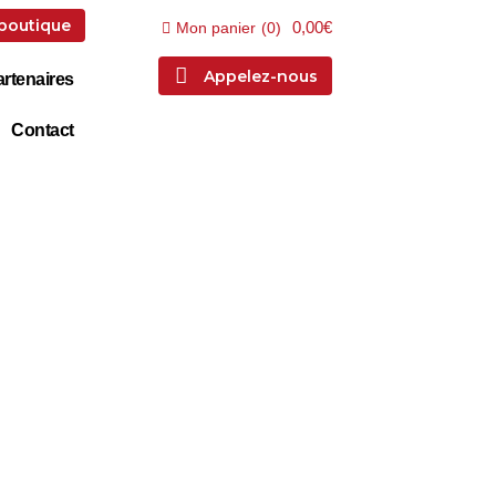
 boutique
0,00€
Mon panier
(
0
)
Appelez-nous
rtenaires
Contact