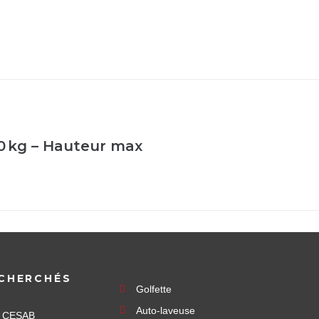
0 kg – Hauteur max
CHERCHÉS
Golfette
Auto-laveuse
e CESAB