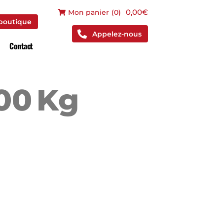
 boutique
0,00€
Mon panier
(
0
)
 boutique
Appelez-nous
Contact
00 Kg