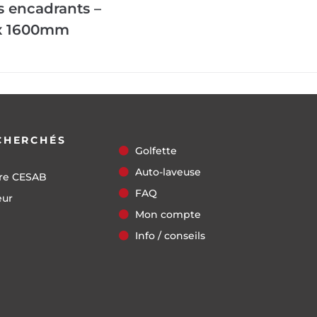
 encadrants –
ax 1600mm
CHERCHÉS
Golfette
Auto-laveuse
re CESAB
FAQ
eur
Mon compte
Info / conseils