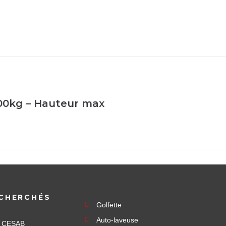
00kg – Hauteur max
CHERCHÉS
Golfette
Auto-laveuse
e CESAB