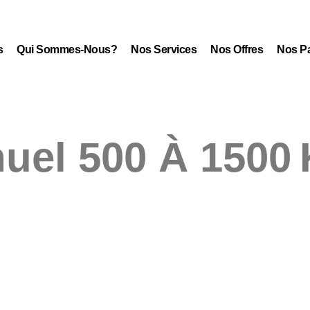
s
Qui Sommes-Nous?
Nos Services
Nos Offres
Nos Pa
uel 500 À 1500