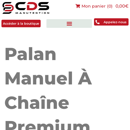
0,00€
Mon panier
(
0
)
Accéder à la boutique
Appelez-nous
Accéder à la boutique
Palan
Manuel À
Chaîne
Premium