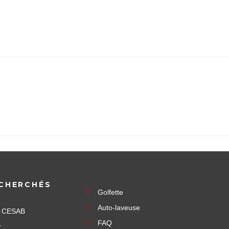
CHERCHÉS
Golfette
Auto-laveuse
e CESAB
FAQ
r