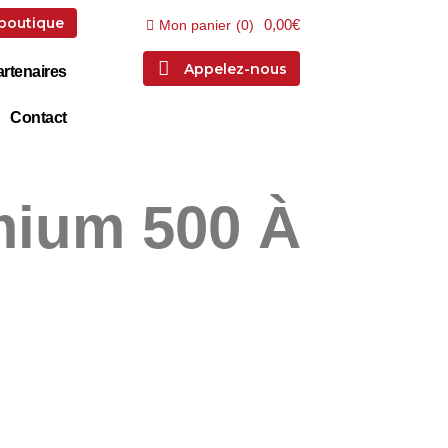
 boutique
0,00€
Mon panier
(
0
)
Appelez-nous
rtenaires
Contact
mium 500 À