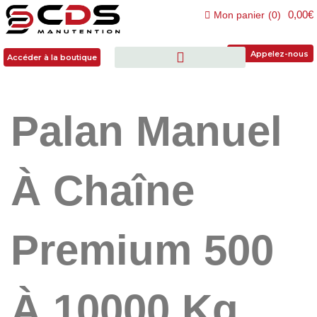
0,00€
Mon panier
(
0
)
Accéder à la boutique
Appelez-nous
Accéder à la boutique
Palan Manuel
À Chaîne
Premium 500
À 10000 Kg