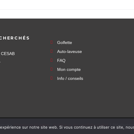
CHERCHÉS
Golfette
Auto-laveuse
e CESAB
FAQ
r
Mon compte
Info / conseils
servés.
Mentions légales
|
Politique de confidentialité
| Réalisati
 expérience sur notre site web. Si vous continuez à utiliser ce site, no