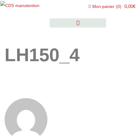
0,00€
Mon panier
(
0
)
LH150_4