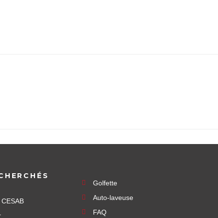
CHERCHÉS
Golfette
Auto-laveuse
e CESAB
FAQ
r