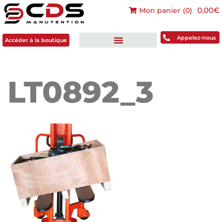
0,00€
Mon panier
(
0
)
Accéder à la boutique
Appelez-nous
Accéder à la boutique
LT0892_3