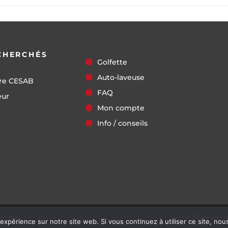
CHERCHÉS
Golfette
Auto-laveuse
re CESAB
FAQ
eur
Mon compte
Info / conseils
servés.
Mentions légales
|
Politique de confidentialité
| Réalisati
 expérience sur notre site web. Si vous continuez à utiliser ce site, no