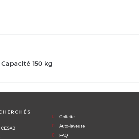
Capacité 150 kg
CHERCHÉS
Golfette
Auto-laveuse
e CESAB
FAQ
r