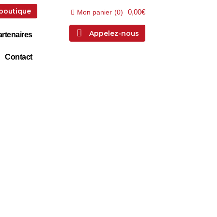
 boutique
0,00€
Mon panier
(
0
)
Appelez-nous
rtenaires
Contact