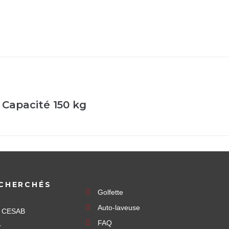
Capacité 150 kg
CHERCHÉS
Golfette
Auto-laveuse
e CESAB
FAQ
r