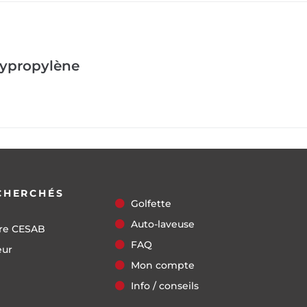
lypropylène
CHERCHÉS
Golfette
Auto-laveuse
re CESAB
FAQ
eur
Mon compte
Info / conseils