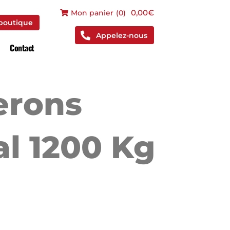
 boutique
0,00€
Mon panier
(
0
)
 boutique
Appelez-nous
Contact
erons
l 1200 Kg