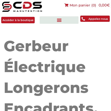
0,00€
Mon panier
(
0
)
Accéder à la boutique
Appelez-nous
Accéder à la boutique
Gerbeur
Électrique
Longerons
Encadrants,