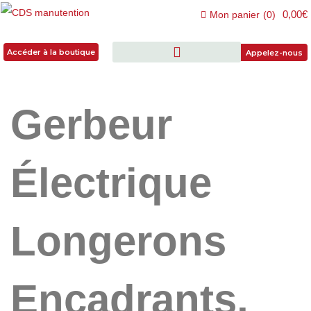
0,00€
Mon panier
(
0
)
Accéder à la boutique
Accéder à la boutique
Appelez-nous
Gerbeur
Électrique
Longerons
Encadrants,