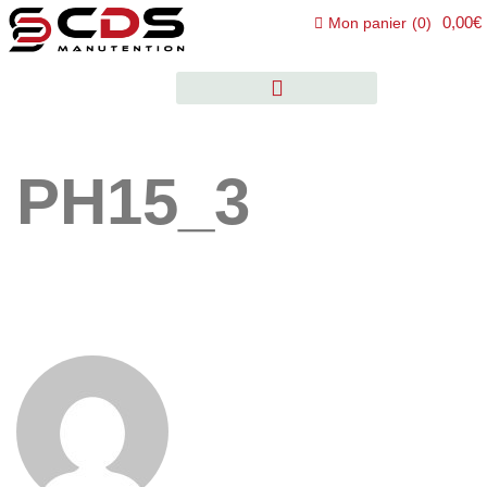
0,00€
Mon panier
(
0
)
PH15_3