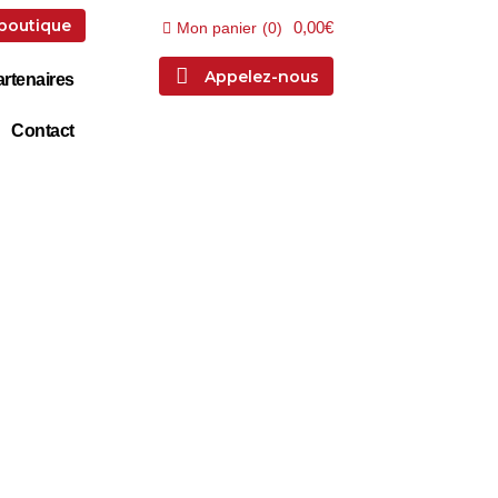
 boutique
0,00€
Mon panier
(
0
)
Appelez-nous
rtenaires
Contact