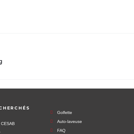
g
CHERCHÉS
Golfette
Auto-laveuse
e CESAB
FAQ
r