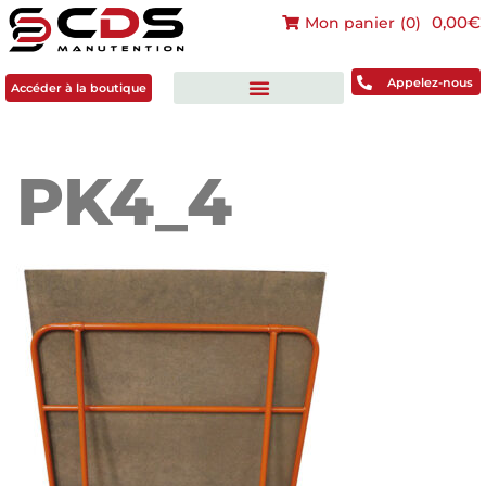
0,00€
Mon panier
(
0
)
Accéder à la boutique
Appelez-nous
Accéder à la boutique
PK4_4