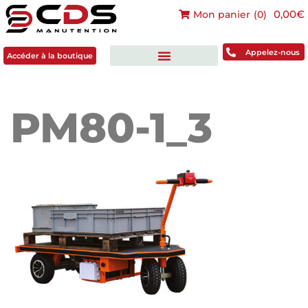
0,00€
Mon panier
(
0
)
Accéder à la boutique
Appelez-nous
Accéder à la boutique
PM80-1_3