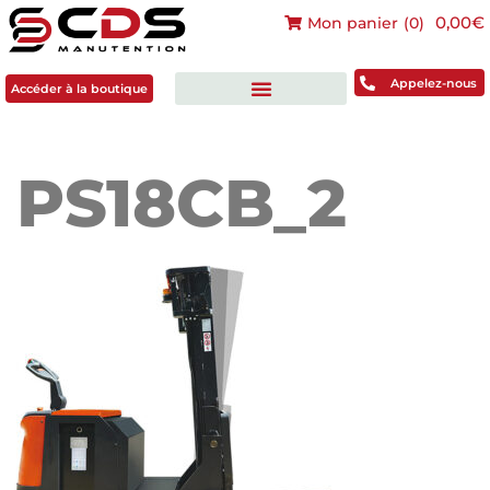
0,00€
Mon panier
(
0
)
Accéder à la boutique
Appelez-nous
Accéder à la boutique
PS18CB_2