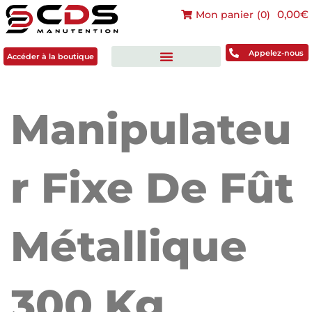
0,00€
Mon panier
(
0
)
Accéder à la boutique
Appelez-nous
Accéder à la boutique
Manipulateu
R Fixe De Fût
Métallique
300 Kg