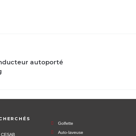
onducteur autoporté
g
CHERCHÉS
Golfette
Auto-laveuse
e CESAB