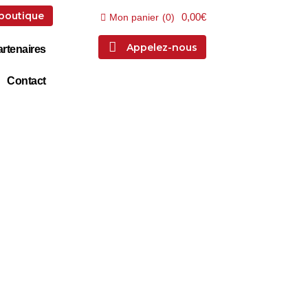
 boutique
0,00€
Mon panier
(
0
)
Appelez-nous
rtenaires
Contact