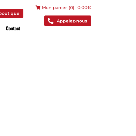
 boutique
0,00€
Mon panier
(
0
)
 boutique
Appelez-nous
Contact