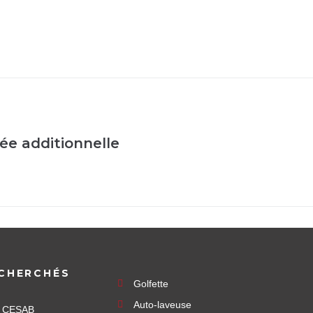
ée additionnelle
CHERCHÉS
Golfette
Auto-laveuse
e CESAB