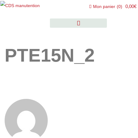
0,00€
Mon panier
(
0
)
PTE15N_2