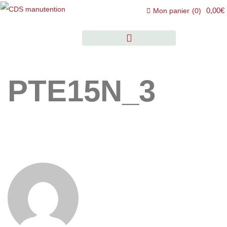
0,00€
Mon panier
(
0
)
PTE15N_3