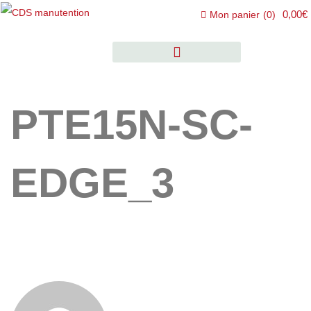
0,00€
Mon panier
(
0
)
PTE15N-SC-
EDGE_3