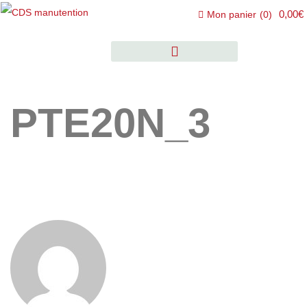
0,00€
Mon panier
(
0
)
PTE20N_3