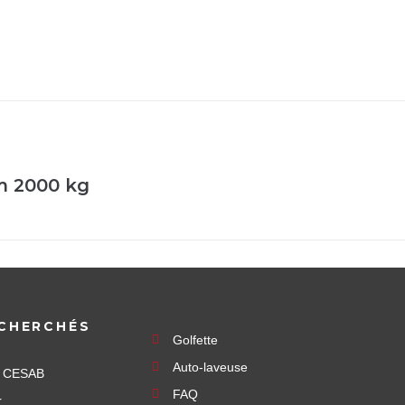
um 2000 kg
CHERCHÉS
Golfette
Auto-laveuse
e CESAB
FAQ
r