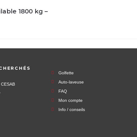
able 1800 kg –
CHERCHÉS
Golfette
Auto-laveuse
e CESAB
FAQ
r
Mon compte
Info / conseils