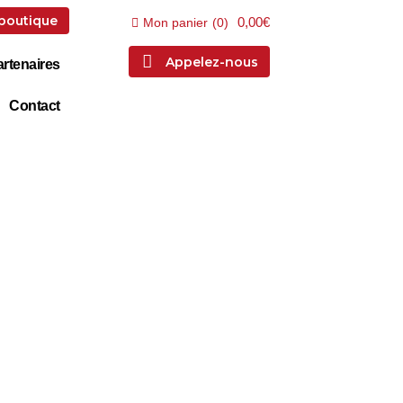
 boutique
0,00€
Mon panier
(
0
)
Appelez-nous
rtenaires
Contact