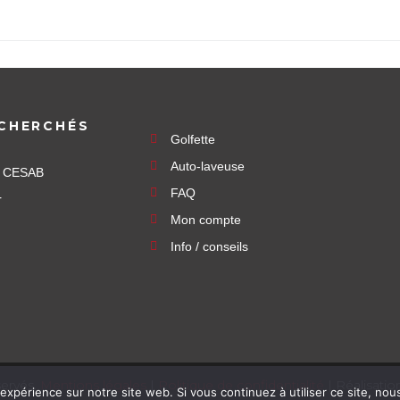
CHERCHÉS
Golfette
Auto-laveuse
e CESAB
FAQ
r
Mon compte
Info / conseils
servés.
Mentions légales
|
Politique de confidentialité
| Réalisati
 expérience sur notre site web. Si vous continuez à utiliser ce site, no